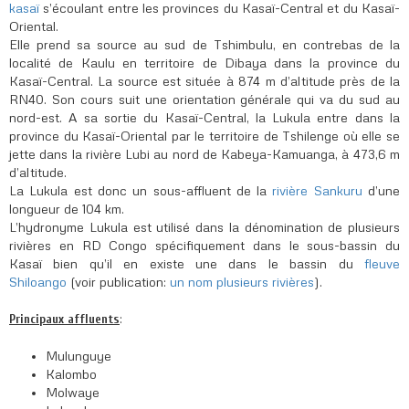
kasaï
s’écoulant entre les provinces du Kasaï-Central et du Kasaï-
Oriental.
Elle prend sa source au sud de Tshimbulu, en contrebas de la
localité de Kaulu en territoire de Dibaya dans la province du
Kasaï-Central. La source est située à 874 m d’altitude près de la
RN40. Son cours suit une orientation générale qui va du sud au
nord-est. A sa sortie du Kasaï-Central, la Lukula entre dans la
province du Kasaï-Oriental par le territoire de Tshilenge où elle se
jette dans la rivière Lubi au nord de Kabeya-Kamuanga, à 473,6 m
d’altitude.
La Lukula est donc un sous-affluent de la
rivière Sankuru
d’une
longueur de 104 km.
L’hydronyme Lukula est utilisé dans la dénomination de plusieurs
rivières en RD Congo
spécifiquement dans le sous-bassin du
Kasaï bien qu’il en existe une dans le bassin du
fleuve
Shiloango
(voir publication:
un nom plusieurs rivières
).
:
Principaux affluents
Mulunguye
Kalombo
Molwaye